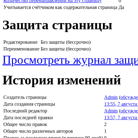
Количество перенаправлений на эту страницу
0
Учитывается счётчиком как содержательная страница
Да
Защита страницы
Редактирование
Без защиты (бессрочно)
Переименование
Без защиты (бессрочно)
Просмотреть журнал защи
История изменений
Создатель страницы
Admin
(
обсужд
Дата создания страницы
13:55, 7 августа
Последний редактор
Admin
(
обсужд
Дата последней правки
13:57, 7 августа
Общее число правок
2
Общее число различных авторов
1
Правок за последнее время (в течение 90 дней)
0