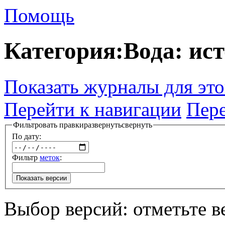
Помощь
Категория:Вода: ис
Показать журналы для эт
Перейти к навигации
Пере
Фильтровать правки
развернуть
свернуть
По дату:
Фильтр
меток
:
Показать версии
Выбор версий: отметьте в