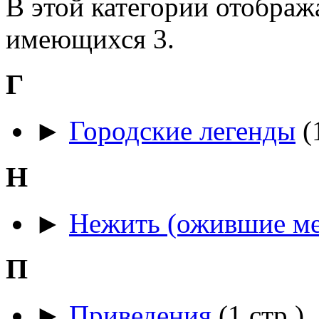
В этой категории отображ
имеющихся 3.
Г
►
Городские легенды
‎
(
Н
►
Нежить (ожившие ме
П
►
Приведения
‎
(1 стр.)