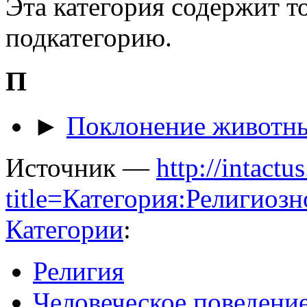
Эта категория содержит 
подкатегорию.
П
►
Поклонение животн
Источник —
http://intactu
title=Категория:Религио
Категории
:
Религия
Человеческое поведени