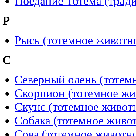
Поедание Тотема (трад
Р
Рысь (тотемное животн
С
Северный олень (тотем
Скорпион (тотемное жи
Скунс (тотемное живот
Собака (тотемное живо
Сова (тотемное животн