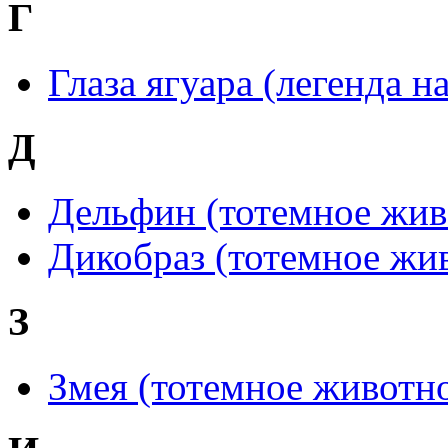
Г
Глаза ягуара (легенда 
Д
Дельфин (тотемное жив
Дикобраз (тотемное жи
З
Змея (тотемное животн